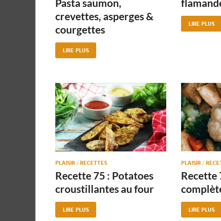
Pasta saumon,
flamand
crevettes, asperges &
LIRE PLUS
courgettes
LIRE PLUS
PLAISIR
/
RECETTES
PLAISIR
/
RECE
Recette 75 : Potatoes
Recette 
croustillantes au four
complète
LIRE PLUS
LIRE PLUS