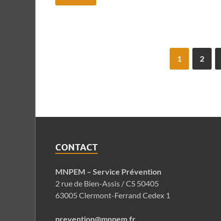
1
2
CONTACT
MNPEM – Service Prévention
2 rue de Bien-Assis / CS 50405
63005 Clermont-Ferrand Cedex 1
prevention@mnpem.fr