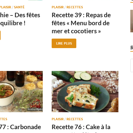
PLAISIR
/
SANTÉ
PLAISIR
/
RECETTES
hie – Des fêtes
Recette 39 : Repas de
quilibre !
fêtes « Menu bord de
mer et cocotiers »
LIRE PLUS
TTES
PLAISIR
/
RECETTES
77 : Carbonade
Recette 76 : Cake à la