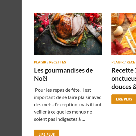
PLAISIR
/
RECETTES
PLAISIR
/
RECE
Les gourmandises de
Recette 
Noël
onctueus
douces &
Pour les repas de fête, il est
important de se faire plaisir avec
LIRE PLUS
des mets d’exception, mais il faut
veiller à ce que les menus ne
soient pas indigestes à …
LIRE PLUS