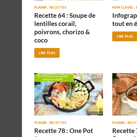
PLAISIR
/
RECETTES
NON CLASSÉ
/
Recette 64 : Soupe de
Infograp
lentilles corail,
tout en é
poivrons, chorizo &
LIRE PLUS
coco
LIRE PLUS
PLAISIR
/
RECETTES
PLAISIR
/
RECE
Recette 78 : One Pot
Recette 