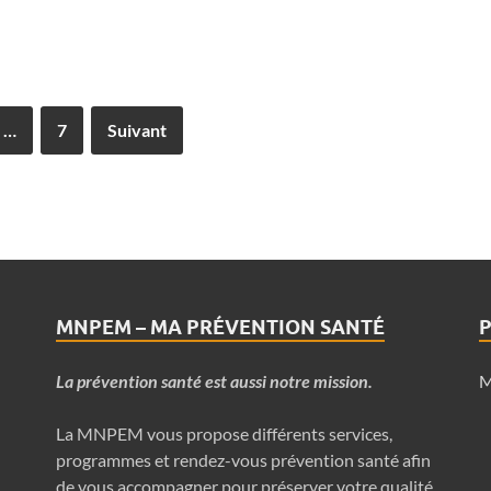
…
7
Suivant
MNPEM – MA PRÉVENTION SANTÉ
P
La prévention santé est aussi notre mission.
M
La MNPEM vous propose différents services,
programmes et rendez-vous prévention santé afin
de vous accompagner pour préserver votre qualité