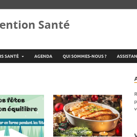
ention Santé
RS SANTÉ
AGENDA
QUI SOMMES-NOUS ?
ASSISTA
R
p
v