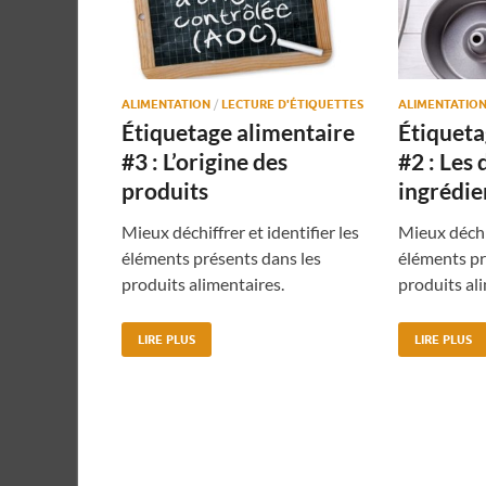
ALIMENTATION
/
LECTURE D'ÉTIQUETTES
ALIMENTATIO
Étiquetage alimentaire
Étiqueta
#3 : L’origine des
#2 : Les 
produits
ingrédie
Mieux déchiffrer et identifier les
Mieux déchif
éléments présents dans les
éléments pr
produits alimentaires.
produits al
LIRE PLUS
LIRE PLUS