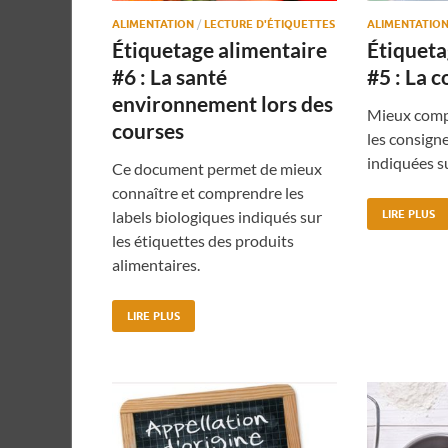
ALIMENTATION
/
LECTURE D'ÉTIQUETTES
ALIMENTATIO
Étiquetage alimentaire
Étiqueta
#6 : La santé
#5 : La 
environnement lors des
Mieux comp
courses
les consign
indiquées su
Ce document permet de mieux
connaître et comprendre les
labels biologiques indiqués sur
LIRE PLUS
les étiquettes des produits
alimentaires.
LIRE PLUS