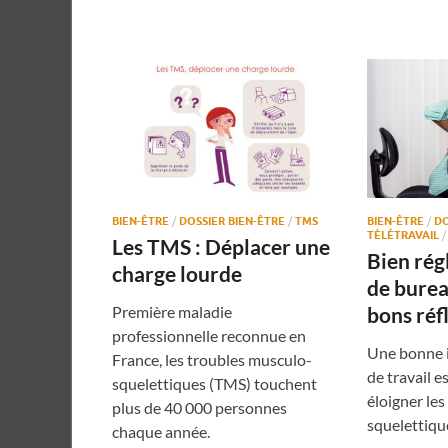
BIEN-ÊTRE
/
DOSSIER BIEN-ÊTRE
/
TMS
BIEN-ÊTRE
/
DO
TÉLÉTRAVAIL
Les TMS : Déplacer une
Bien rég
charge lourde
de bureau
Première maladie
bons réfl
professionnelle reconnue en
Une bonne i
France, les troubles musculo-
de travail e
squelettiques (TMS) touchent
éloigner le
plus de 40 000 personnes
squelettiqu
chaque année.