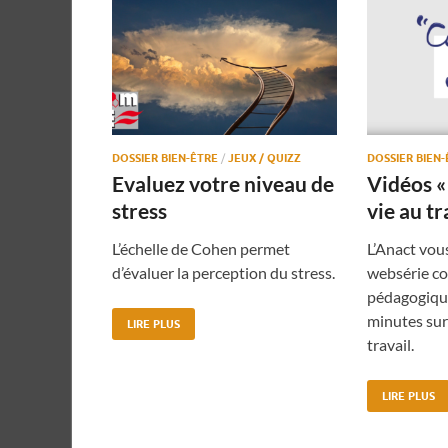
DOSSIER BIEN-ÊTRE
/
JEUX / QUIZZ
DOSSIER BIEN
Evaluez votre niveau de
Vidéos «
stress
vie au tr
L’échelle de Cohen permet
L’Anact vou
d’évaluer la perception du stress.
websérie c
pédagogiqu
minutes sur 
LIRE PLUS
travail.
LIRE PLUS