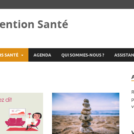
ention Santé
RS SANTÉ
AGENDA
QUI SOMMES-NOUS ?
ASSISTA
R
p
v