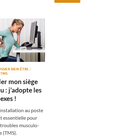
SSIER BIEN-ÊTRE
/
/
TMS
ler mon siège
 : j’adopte les
exes !
nstallation au poste
st essentielle pour
s troubles musculo-
e (TMS).