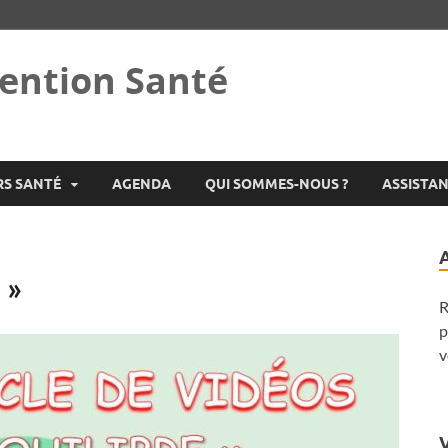
ention Santé
RS SANTÉ
AGENDA
QUI SOMMES-NOUS ?
ASSISTA
 »
R
p
v