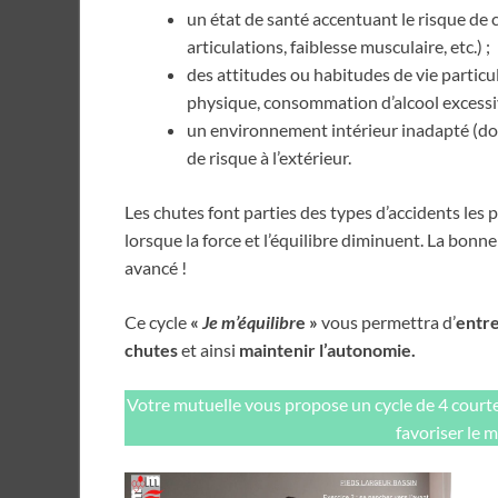
un état de santé accentuant le risque de c
articulations, faiblesse musculaire, etc.) ;
des attitudes ou habitudes de vie particu
physique, consommation d’alcool excessiv
un environnement intérieur inadapté (do
de risque à l’extérieur.
Les chutes font parties des types d’accidents les 
lorsque la force et l’équilibre diminuent. La bonn
avancé !
Ce cycle
«
Je m’équilibr
e »
vous permettra d’
entre
chutes
et ainsi
maintenir l’autonomie.
Votre mutuelle vous propose un cycle de 4 courtes
favoriser le 