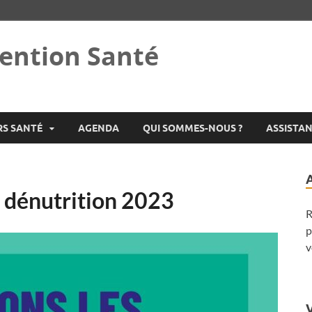
ention Santé
RS SANTÉ
AGENDA
QUI SOMMES-NOUS ?
ASSISTA
a dénutrition 2023
R
p
v