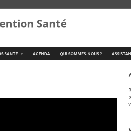
ention Santé
RS SANTÉ
AGENDA
QUI SOMMES-NOUS ?
ASSISTA
R
p
v