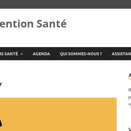
ention Santé
RS SANTÉ
AGENDA
QUI SOMMES-NOUS ?
ASSISTA
y
R
p
v