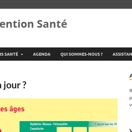
ention Santé
RS SANTÉ
AGENDA
QUI SOMMES-NOUS ?
ASSISTA
 jour ?
R
p
v